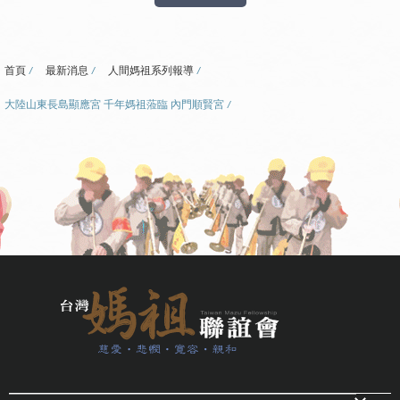
首頁
最新消息
人間媽祖系列報導
大陸山東長島顯應宮 千年媽祖蒞臨 內門順賢宮