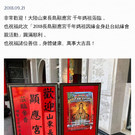
2018.09.21
非常歡迎！大陸山東長島顯應宮 千年媽祖蒞臨，
也祝福此次「2018長島顯應宮千年媽祖因緣金身赴台結緣會
親活動」圓滿順利，
也祝福諸位善信，身體健康、萬事大吉昌！