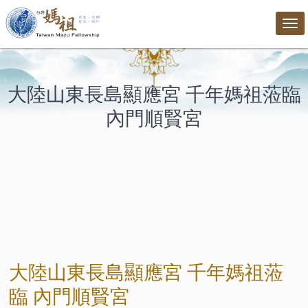
Tog
nav
大陸山東長島顯應宮 千年媽祖蒞臨
內門順賢宮
大陸山東長島顯應宮 千年媽祖蒞
臨 內門順賢宮