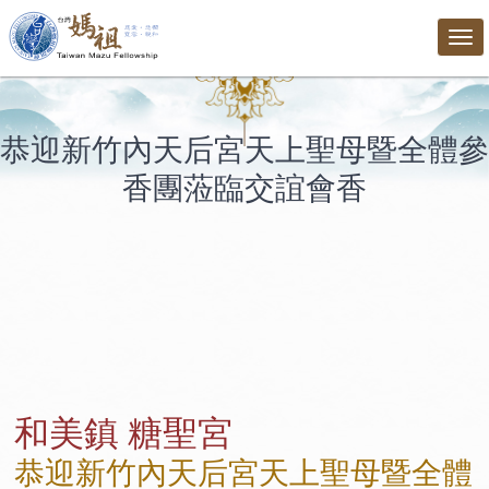
Tog
nav
恭迎新竹內天后宮天上聖母暨全體參
香團蒞臨交誼會香
和美鎮 糖聖宮
恭迎新竹內天后宮天上聖母暨全體