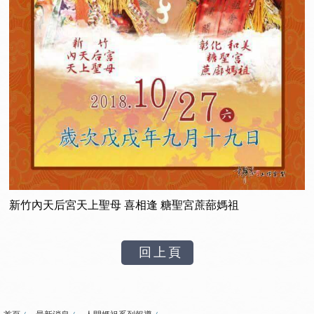
新竹內天后宮天上聖母 喜相逢 糖聖宮蔗蔀媽祖
回上頁