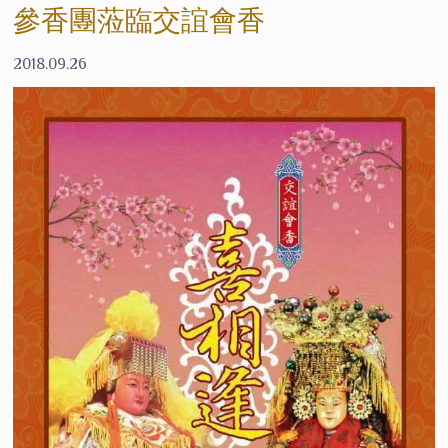
參香團蒞臨交誼會香
2018.09.26