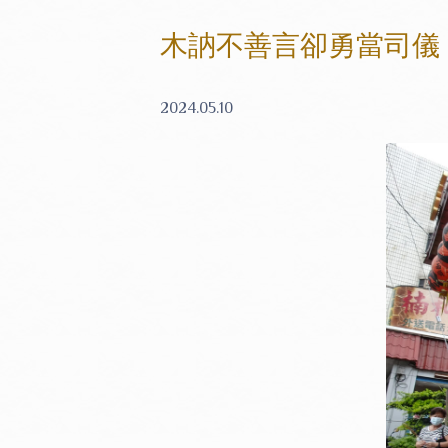
木訥不善言卻勇當司儀
2024.05.10