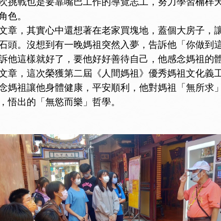
挑戰也是要靠嘴巴工作的導覽志工，努力學習楠梓天
角色。
章，其實心中還想著在老家買塊地，蓋個大房子，讓
石頭。沒想到有一晚媽祖突然入夢，告訴他「你做到
訴他這樣就好了，要他好好善待自己，他感念媽祖的
章，這次榮獲第二屆《人間媽祖》優秀媽祖文化義工
念媽祖讓他身體健康，平安順利，他對媽祖「無所求
，悟出的「無慾而樂」哲學。