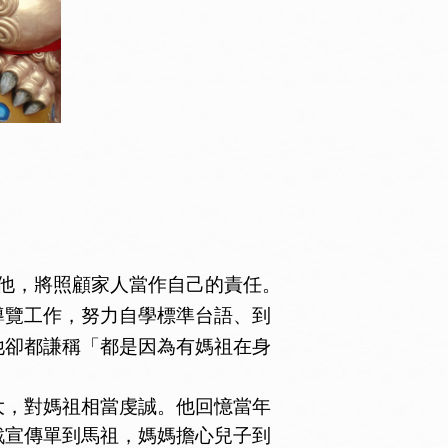
他，將照顧家人當作自己的責任。
導覽工作，努力自學標準台語、到
他卻都謙稱「都是因為有媽祖在身
，對媽祖相當虔誠。他回憶當年
戰宣傳單到馬祖，媽媽擔心兒子到