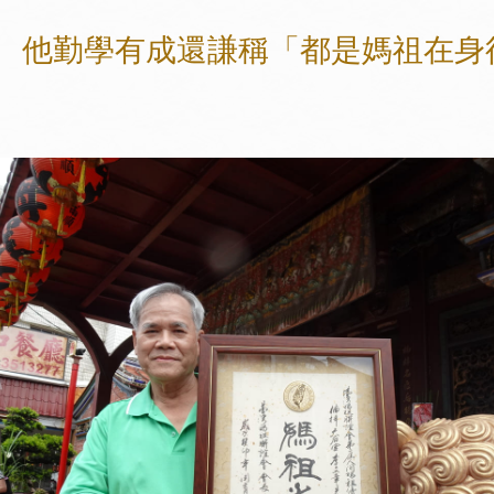
 他勤學有成還謙稱「都是媽祖在身