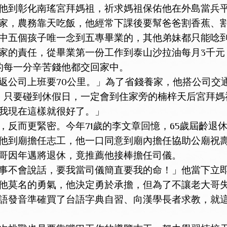
他到彰化南瑤宮拜媽祖，祈求媽祖保佑他在外島當兵
，農務靠天吃飯，他經常下課後要幫爸爸割香蕉、割
中五個孩子唯一念到五專畢業的，其他弟妹都只能唸
家的責任，從畢業第一份工作到泰山沙拉油每月3千元
的每一分辛苦錢他都交回家中。
司上班要70公里。」為了省錢養家，他搭公司交通
，只要碰到休假日，一定會到住家旁的楠梓天后宮拜媽
我現在這樣就很好了。」
而更緊密。今年71歲的李文章回憶，65歲屆齡退
他到廟擔任志工，他一口同意到廟內擔任協助公廟祝
哥因年邁將退休，竟推薦他接棒擔任司儀。
不會說話，要我當司儀簡直要我的命！」他當下立即
他莫名的勇氣，他決定勇於承擔，但為了不讓老大哥
語發音準確買了台語字典自習、向漢學長者求教，就