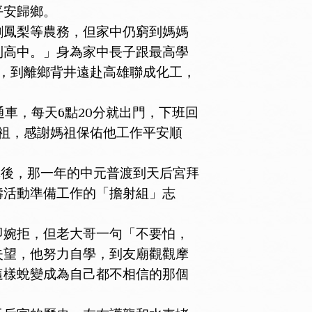
平安歸鄉。
鳳梨等農務，但家中仍窮到媽媽
到高中。」身為家中長子跟最高學
，到離鄉背井遠赴高雄聯成化工，
車，每天6點20分就出門，下班回
祖，感謝媽祖保佑他工作平安順
休後，那一年的中元普渡到天后宮拜
壽活動準備工作的「擔射組」志
婉拒，但老大哥一句「不要怕，
失望，他努力自學，到友廟觀觀摩
這樣蛻變成為自己都不相信的那個