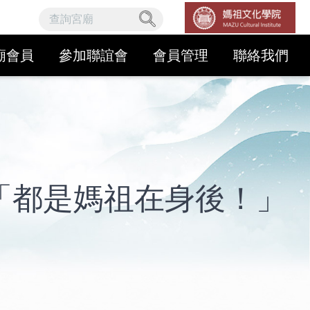
廟會員
參加聯誼會
會員管理
聯絡我們
「都是媽祖在身後！」