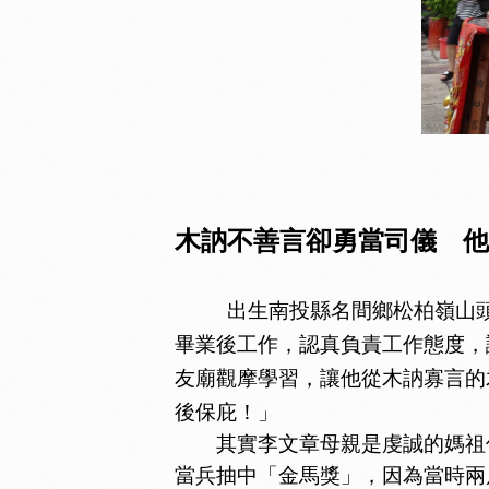
木訥不善言卻勇當司儀 他
出生南投縣名間鄉松柏嶺山
畢業後工作，認真負責工作態度，
友廟觀摩學習，讓他從木訥寡言的
後保庇！」
其實李文章母親是虔誠的媽祖信
當兵抽中「金馬獎」，因為當時兩