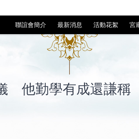
聯誼會簡介
最新消息
活動花絮
宮
儀 他勤學有成還謙稱