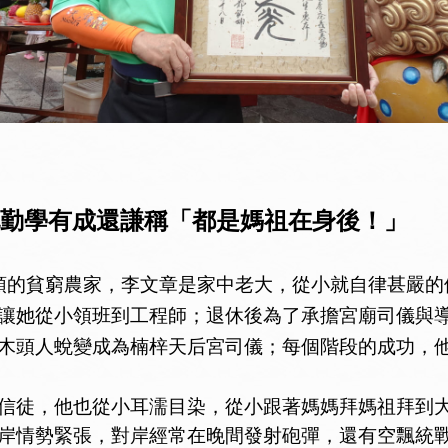
勤學有成還謙稱「都是媽祖在身後！」
頭的貧窮農家，李文章是家中老大，從小就自律甚嚴的
讓她從小領班到工程師；退休後為了承擔宮廟司儀與
木頭人蛻變成為楠梓天后宮司儀；每個階段的成功，
徒，他也從小耳濡目染，從小跟著媽媽拜媽祖拜到大
岸情勢緊張，對岸經常在晚間發射砲彈，還有空飄統