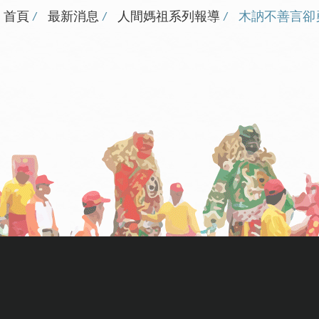
首頁
最新消息
人間媽祖系列報導
木訥不善言卻