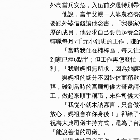
外島當兵安危，入伍前夕還特別帶
他說，當年父親一人靠農務養家
要跟外婆借錢讓他念書，「我是家
歷的成員，他要求自己要負起養全
轉職每月7千元小領班的工作，賺
「當時我住在楠梓區，每天往返公
到家已經6點半；但工作再怎麼忙
利，「我對媽祖無所求，因為她讓
與媽祖的緣分不因退休而稍歇，反
拜，碰到當時的宮廟司儀大哥邀請
工，做起來順手稱職，未料司儀大
「我從小就木訥寡言，只會做事
放心，媽祖會在你身後！」卻給了
祝壽大典司儀主持方式，還為了台
「能說善道的司儀」。