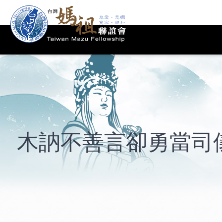
木訥不善言卻勇當司