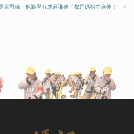
勇當司儀 他勤學有成還謙稱「都是媽祖在身後！」