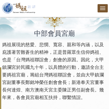
Tog
nav
中部會員宮廟
媽祖展現的慈愛、悲憫、寬容、親和等內涵，以及
庇護著苦難蒼生的精神，正是普羅眾生信仰媽祖、
也是「台灣媽祖聯誼會」創會的原因。因此，大甲
鎮瀾宮於民國九十年，以具體的行動，邀請全台主
要媽祖宮廟，籌組台灣媽祖聯誼會，並由大甲鎮瀾
宮副董事長鄭銘坤榮任創會會長；新港奉天宮董事
長何達煌、南方澳南天宮主委陳正男任副會長。幾
年來，各會員宮廟相互扶持，聯繫情誼。