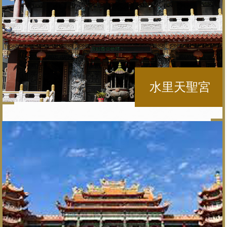
水里天聖宮