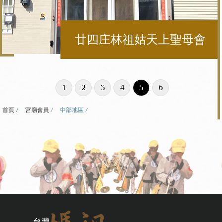
廿四庄林祖姑天上聖母會
1
2
3
4
5
6
首頁
宮廟會員
中部地區