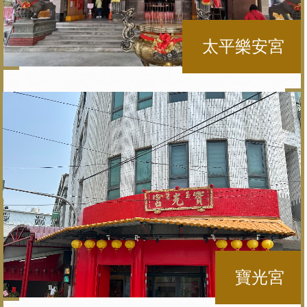
太平樂安宮
寶光宮