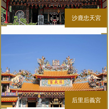
沙鹿忠天宮
后里后義宮