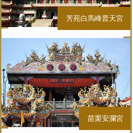
芳苑白馬峰普天宮
苗栗安瀾宮