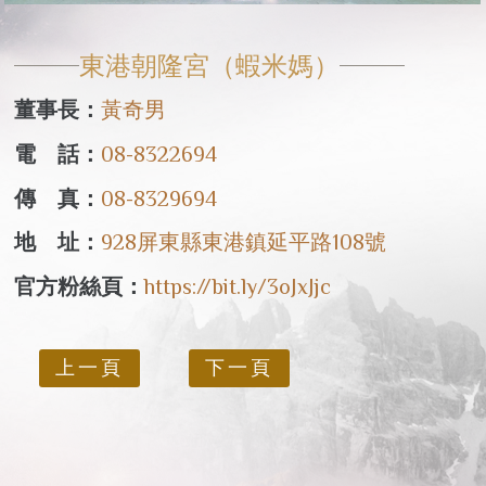
東港朝隆宮（蝦米媽）
董事長：
黃奇男
電 話：
08-8322694
傳 真：
08-8329694
地 址：
928屏東縣東港鎮延平路108號
官方粉絲頁：
https://bit.ly/3oJxJjc
上一頁
下一頁