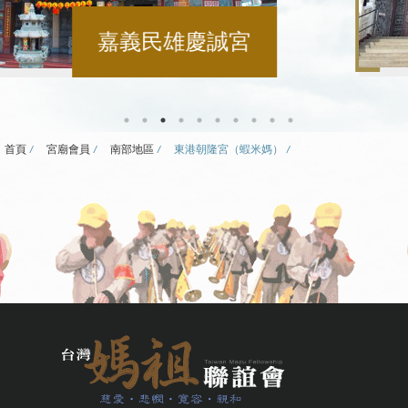
屏東天聖宮
首頁
宮廟會員
南部地區
東港朝隆宮（蝦米媽）