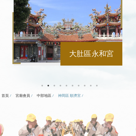
大肚區 永和宮
首頁
宮廟會員
中部地區
神岡區 順濟宮