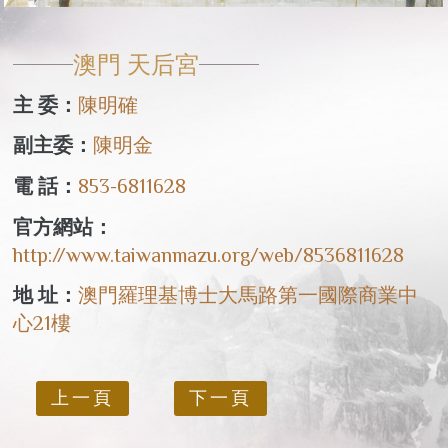
澳門 天后宮
主 委：
陳明確
副主委：
陳明金
電 話：
853-6811628
官方網站：
http://www.taiwanmazu.org/web/8536811628
地 址：
澳門羅理基博士大馬路第一國際商業中
心21樓
上一頁
下一頁