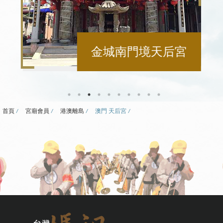
金城南門境天后宮
首頁
宮廟會員
港澳離島
澳門 天后宮