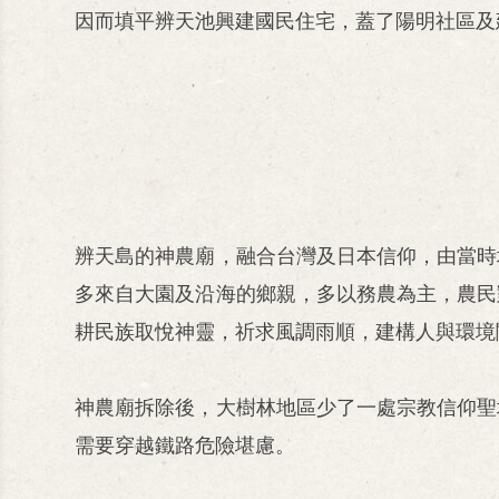
因而填平辨天池興建國民住宅，蓋了陽明社區及
辨天島的神農廟，融合台灣及日本信仰，由當時
多來自大園及沿海的鄉親，多以務農為主，農民
耕民族取悅神靈，祈求風調雨順，建構人與環境
神農廟拆除後，大樹林地區少了一處宗教信仰聖
需要穿越鐵路危險堪慮。