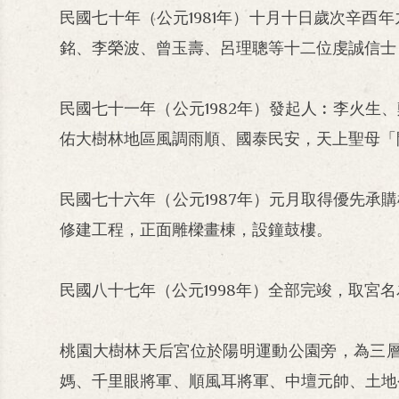
民國七十年（公元1981年）十月十日歲次辛
銘、李榮波、曾玉壽、呂理聰等十二位虔誠信士
民國七十一年（公元1982年）發起人︰李火
佑大樹林地區風調雨順、國泰民安，天上聖母「
民國七十六年（公元1987年）元月取得優先
修建工程，正面雕樑畫棟，設鐘鼓樓。
民國八十七年（公元1998年）全部完竣，取宮
桃園大樹林天后宮位於陽明運動公園旁，為三
媽、千里眼將軍、順風耳將軍、中壇元帥、土地