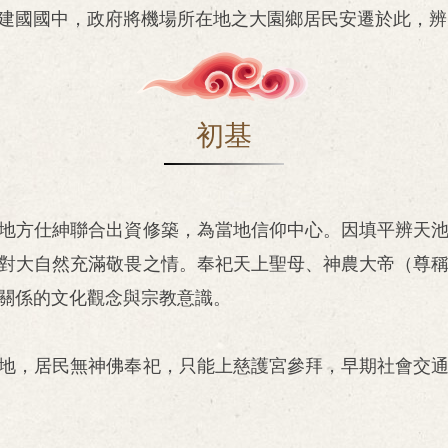
建國國中，政府將機場所在地之大園鄉居民安遷於此，辨
初基
地方仕紳聯合出資修築，為當地信仰中心。因填平辨天
對大自然充滿敬畏之情。奉祀天上聖母、神農大帝（尊
關係的文化觀念與宗教意識。
地，居民無神佛奉祀，只能上慈護宮參拜，早期社會交