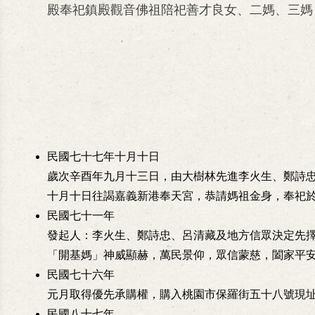
殿奉祀鎮殿觀音佛祖陪祀善才良女、二媽、三媽
民國七十七年十月十日
歲次辛酉年九月十三日，由大樹林先進李火生、鄭詩
十月十日往謁嘉義新港奉天宮，恭請媽祖金身，奉祀
民國七十一年
發起人：李火生、鄭詩忠、呂清藏及地方信眾決定先
「開基媽」神威顯赫，萬民景仰，眾信蒙慈，闔家平
民國七十六年
元月取得優先承購權，購入桃園市保羅街五十八號現
民國八十七年