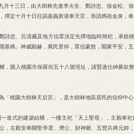
酉年九月十三日，由大樹林先進李火生、鄭詩忠、徐金松、
，擇定十月十日往謁嘉義新港奉天宮，恭請媽祖金身，奉
生、鄭詩忠、呂清藏及地方信眾決定先擇地臨時簡祀，承租
開基媽」神威顯赫，萬民景仰，眾信蒙慈，闔家平安，五
承購權，購入桃園市保羅街五十八號現址，諸賢達仕紳募款
名為「桃園大樹林天后宮」，是大樹林地區居民的信仰中心
層一進式的建築結構，一樓主祀「天上聖母」，主殿奉祀
公，左殿安奉關聖帝君、濟公、財神爺、五營兵將元帥