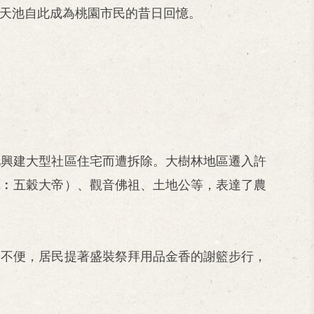
天池自此成為桃園市民的昔日回憶。
池興建大型社區住宅而遭拆除。大樹林地區遷入許
稱︰五穀大帝）、觀音佛祖、土地公等，表達了農
通不便，居民提著盛裝祭拜用品金香的謝籃步行，