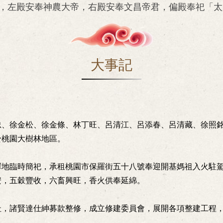
，左殿安奉神農大帝，右殿安奉文昌帝君，偏殿奉祀「太
大事記
忠、徐金松、徐金條、林丁旺、呂清江、呂添春、呂清藏、徐照
於桃園大樹林地區。
擇地臨時簡祀，承租桃園市保羅街五十八號奉迎開基媽祖入火駐
安，五穀豐收，六畜興旺，香火供奉延綿。
址，諸賢達仕紳募款整修，成立修建委員會，展開各項整建工程