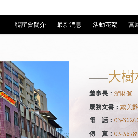
聯誼會簡介
最新消息
活動花絮
宮
大樹
董事長：
游財登
廟務文書：
戴美
電 話：
03-3626
傳 真：
03-3678