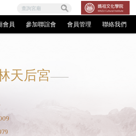
廟會員
參加聯誼會
會員管理
聯絡我們
林天后宮
齡
009
979