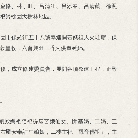
徐金條、林丁旺、呂清江、呂添春、呂清藏、徐照
祀於桃園大樹林地區。
桃園市保羅街五十八號奉迎開基媽祖入火駐駕，保
穀豐收，六畜興旺，香火供奉延綿。
整修，成立修建委員會，展開各項整建工程，正殿
。
鎮殿媽祖陪祀撐扇宮娥仙女、開基媽、二媽、三
，右殿安奉註生娘娘，二樓主祀「觀音佛祖」，主