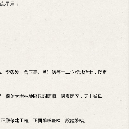
歲星君」。
銘、李榮波、曾玉壽、呂理聰等十二位虔誠信士，擇定
駕，保佑大樹林地區風調雨順、國泰民安，天上聖母
，正殿修建工程，正面雕樑畫棟，設鐘鼓樓。