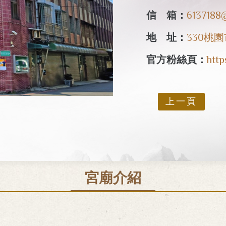
信 箱：
6137188
地 址：
330桃
官方粉絲頁：
http
上一頁
宮廟介紹