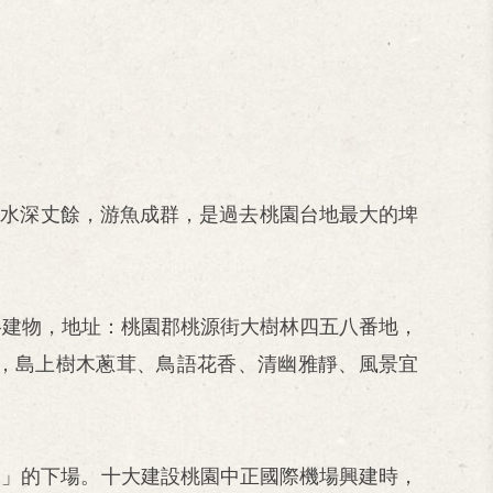
大，水深丈餘，游魚成群，是過去桃園台地最大的埤
風格建物，地址：桃園郡桃源街大樹林四五八番地，
渡，島上樹木蔥茸、鳥語花香、清幽雅靜、風景宜
溜」的下場。十大建設桃園中正國際機場興建時，