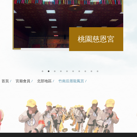
桃園慈恩宮
首頁
宮廟會員
北部地區
竹南后厝龍鳳宫