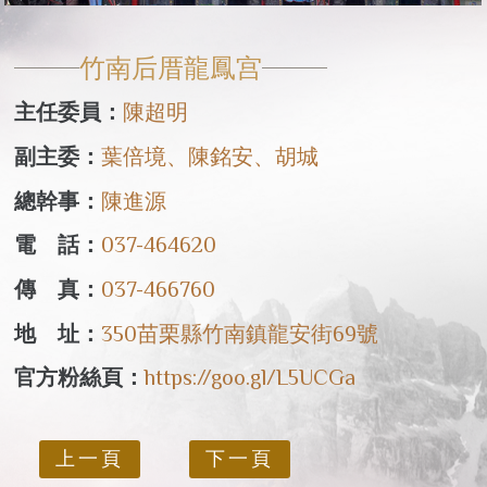
竹南后厝龍鳳宫
主任委員：
陳超明
副主委：
葉倍境、陳銘安、胡城
總幹事：
陳進源
電 話：
037-464620
傳 真：
037-466760
地 址：
350苗栗縣竹南鎮龍安街69號
官方粉絲頁：
https://goo.gl/L5UCGa
上一頁
下一頁